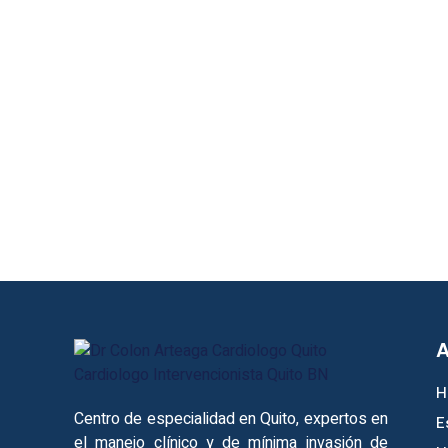
A
H
Centro de especialidad en Quito, expertos en
E
el manejo clínico y de mínima invasión de